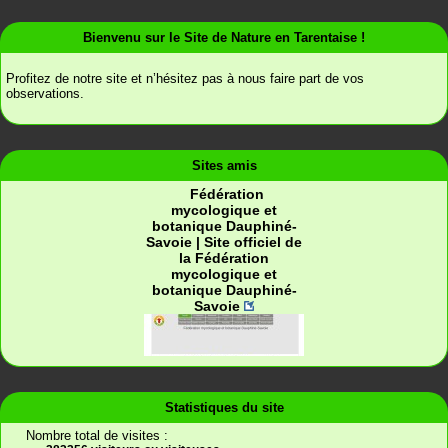
Bienvenu sur le Site de Nature en Tarentaise !
Profitez de notre site et n’hésitez pas à nous faire part de vos
observations.
Sites amis
Fédération
mycologique et
botanique Dauphiné-
Savoie | Site officiel de
la Fédération
mycologique et
botanique Dauphiné-
Savoie
Société Mycologique et
Albertville-nature -
Le blog du groupe
Botanique de la Région
Champignons fleurs et
nature Faverges
Chambérienne
nature autour
Statistiques du site
d’Albertville
Nombre total de visites :